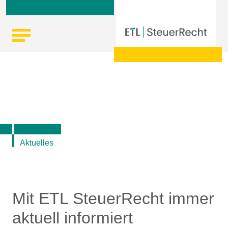
Skip
Startseite
|
Aktuelle Infos zu Steuern, Recht, Wirtschaft und
to
Finanzen
content
Aktuelles
Mit ETL SteuerRecht immer
aktuell informiert