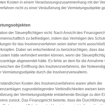
samten Kosten in einem Veranlassungszusammenhang mit der V
verfahren nicht zu einer Veräußerung der Vermietungsobjekte
etungsobjekten
ion der Steuerpflichtigen nicht. Nach Ansicht des Finanzgeric
gemeinschaftlich zu befriedigen, indem das Vermögen des Schul
ndungen für das Insolvenzverfahren seien daher nicht ausschließ
knüpfen. Dabei sei entscheidend zu berücksichtigen, dass das
osten hätte verhindert werden können, wenn die Steuerpflichtig
enzanträge abgewendet hätte. Es fehle an dem für die Annahme
chen der Eröffnung des Insolvenzverfahrens, der Notwendigk
 Vermietungsobjekte durch die Insolvenzverwalterin.
nständlichen Kosten des Insolvenzverfahrens waren allein die
venzanträgen zugrundeliegenden Verbindlichkeiten weisen kei
äußerung der Vermietungsobjekte entstehende Bezüge zu den E
hrens zurück. Das Finanzgericht betonte, dass die Durchführun