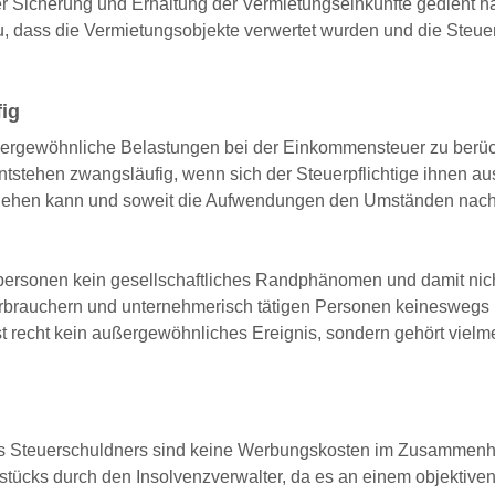
 Sicherung und Erhaltung der Vermietungseinkünfte gedient ha
u, dass die Vermietungsobjekte verwertet wurden und die Steuer
ig
ußergewöhnliche Belastungen bei der Einkommensteuer zu berüc
tstehen zwangsläufig, wenn sich der Steuerpflichtige ihnen au
entziehen kann und soweit die Aufwendungen den Umständen nac
tpersonen kein gesellschaftliches Randphänomen und damit nic
rbrauchern und unternehmerisch tätigen Personen keineswegs 
st recht kein außergewöhnliches Ereignis, sondern gehört vielm
es Steuerschuldners sind keine Werbungskosten im Zusammenh
tücks durch den Insolvenzverwalter, da es an einem objektive