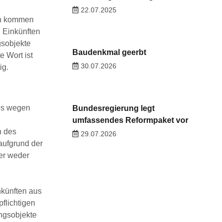
22.07.2025
den kommen
n Einkünften
gsobjekte
Baudenkmal geerbt
e Wort ist
30.07.2026
ig.
tes wegen
Bundesregierung legt
umfassendes Reformpaket vor
n des
29.07.2026
aufgrund der
er weder
nkünften aus
flichtigen
ungsobjekte