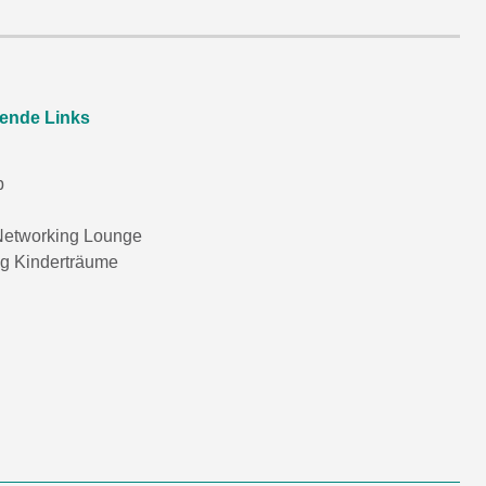
rende Links
p
etworking Lounge
ng Kinderträume