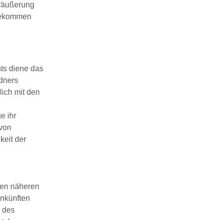
eräußerung
 gekommen
hts diene das
dners
lich mit den
e ihr
 von
eit der
nen näheren
inkünften
g des