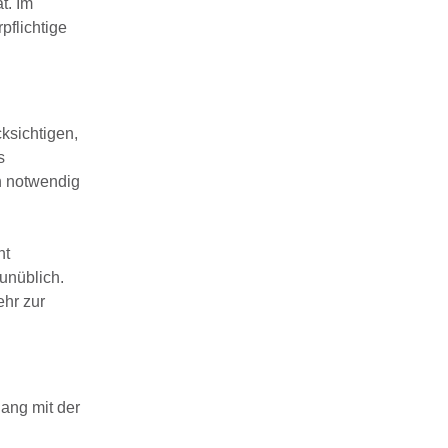
t. Im
pflichtige
ksichtigen,
s
h notwendig
ht
unüblich.
ehr zur
ang mit der
n