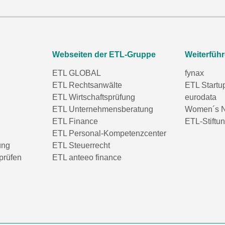
Webseiten der ETL-Gruppe
Weiterfüh
ETL GLOBAL
fynax
ETL Rechtsanwälte
ETL Startu
ETL Wirtschaftsprüfung
eurodata
ETL Unternehmensberatung
Women´s N
ETL Finance
ETL-Stiftu
ETL Personal-Kompetenzcenter
ung
ETL Steuerrecht
prüfen
ETL anteeo finance