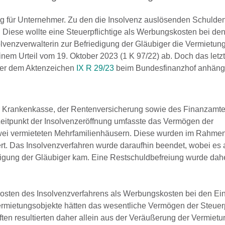
tung für Unternehmer. Zu den die Insolvenz auslösenden Schul
. Diese wollte eine Steuerpflichtige als Werbungskosten bei de
lvenzverwalterin zur Befriedigung der Gläubiger die Vermietun
nem Urteil vom 19. Oktober 2023 (1 K 97/22) ab. Doch das letzt
nter dem Aktenzeichen
IX R 29/23
beim Bundesfinanzhof anhäng
der Krankenkasse, der Rentenversicherung sowie des Finanzam
Zeitpunkt der Insolvenzeröffnung umfasste das Vermögen der
zwei vermieteten Mehrfamilienhäusern. Diese wurden im Rahme
ert. Das Insolvenzverfahren wurde daraufhin beendet, wobei es 
igung der Gläubiger kam. Eine Restschuldbefreiung wurde dah
 Kosten des Insolvenzverfahrens als Werbungskosten bei den Ei
rmietungsobjekte hätten das wesentliche Vermögen der Steuerp
ten resultierten daher allein aus der Veräußerung der Vermiet