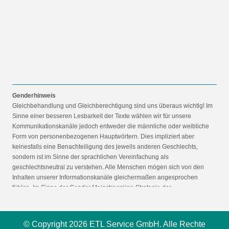
Genderhinweis
Gleichbehandlung und Gleichberechtigung sind uns überaus wichtig! Im
Sinne einer besseren Lesbarkeit der Texte wählen wir für unsere
Kommunikationskanäle jedoch entweder die männliche oder weibliche
Form von personenbezogenen Hauptwörtern. Dies impliziert aber
keinesfalls eine Benachteiligung des jeweils anderen Geschlechts,
sondern ist im Sinne der sprachlichen Vereinfachung als
geschlechtsneutral zu verstehen. Alle Menschen mögen sich von den
Inhalten unserer Informationskanäle gleichermaßen angesprochen
fühlen. Im Sinne der Gender Mainstreaming-Strategie der
Bundesregierung vertreten wir ausdrücklich eine Politik der
gleichstellungssensiblen Informationsvermittlung.
© Copyright 2026 ETL Service GmbH. Alle Rechte