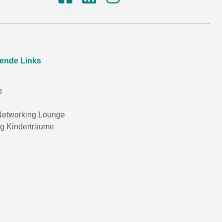
rende Links
p
etworking Lounge
ng Kinderträume