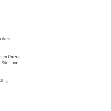
h dem
h dem Umzug
 Stief- und
ähig: