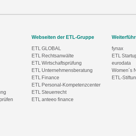
Webseiten der ETL-Gruppe
Weiterfüh
ETL GLOBAL
fynax
ETL Rechtsanwälte
ETL Startu
ETL Wirtschaftsprüfung
eurodata
ETL Unternehmensberatung
Women´s N
ETL Finance
ETL-Stiftu
ETL Personal-Kompetenzcenter
ung
ETL Steuerrecht
prüfen
ETL anteeo finance