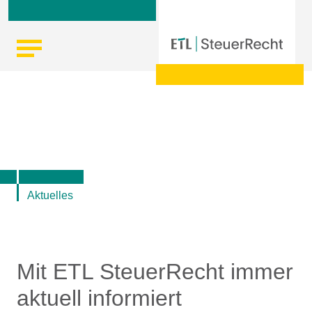
Skip
Startseite
|
Aktuelle Infos zu Steuern, Recht, Wirtschaft und
to
Finanzen
content
Aktuelles
Mit ETL SteuerRecht immer
aktuell informiert