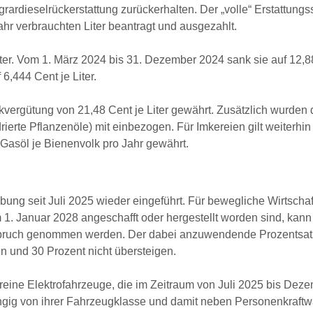
ardieselrückerstattung zurückerhalten. Der „volle“ Erstattungssa
jahr verbrauchten Liter beantragt und ausgezahlt.
Liter. Vom 1. März 2024 bis 31. Dezember 2024 sank sie auf 12,8
6,444 Cent je Liter.
kvergütung von 21,48 Cent je Liter gewährt. Zusätzlich wurden
erte Pflanzenöle) mit einbezogen. Für Imkereien gilt weiterhin
 Gasöl je Bienenvolk pro Jahr gewährt.
bung seit Juli 2025 wieder eingeführt. Für bewegliche Wirtschaf
. Januar 2028 angeschafft oder hergestellt worden sind, kann 
nspruch genommen werden. Der dabei anzuwendende Prozentsatz
n und 30 Prozent nicht übersteigen.
 reine Elektrofahrzeuge, die im Zeitraum von Juli 2025 bis Dez
ängig von ihrer Fahrzeugklasse und damit neben Personenkraft