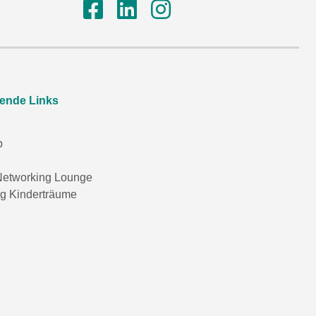
rende Links
p
etworking Lounge
ng Kinderträume