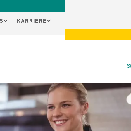
S
KARRIERE
St