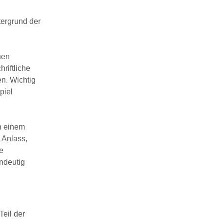
tergrund der
nen
riftliche
n. Wichtig
piel
n einem
 Anlass,
e
ndeutig
Teil der