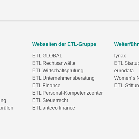
Webseiten der ETL-Gruppe
Weiterfüh
ETL GLOBAL
fynax
ETL Rechtsanwälte
ETL Startu
ETL Wirtschaftsprüfung
eurodata
ETL Unternehmensberatung
Women´s N
ETL Finance
ETL-Stiftu
ETL Personal-Kompetenzcenter
ung
ETL Steuerrecht
prüfen
ETL anteeo finance