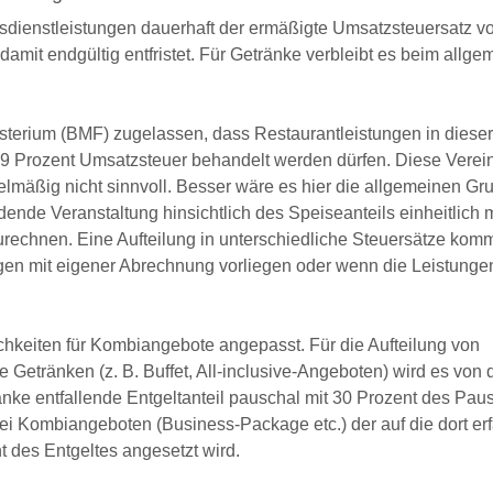
gsdienstleistungen dauerhaft der ermäßigte Umsatzsteuersatz v
mit endgültig entfristet. Für Getränke verbleibt es beim allge
terium (BMF) zugelassen, dass Restaurantleistungen in dieser
 Prozent Umsatzsteuer behandelt werden dürfen. Diese Verein
elmäßig nicht sinnvoll. Besser wäre es hier die allgemeinen Gr
nde Veranstaltung hinsichtlich des Speiseanteils einheitlich 
rechnen. Eine Aufteilung in unterschiedliche Steuersätze kom
ungen mit eigener Abrechnung vorliegen oder wenn die Leistunge
keiten für Kombiangebote angepasst. Für die Aufteilung von
etränken (z. B. Buffet, All-inclusive-Angeboten) wird es von 
nke entfallende Entgeltanteil pauschal mit 30 Prozent des Pau
bei Kombiangeboten (Business-Package etc.) der auf die dort er
t des Entgeltes angesetzt wird.