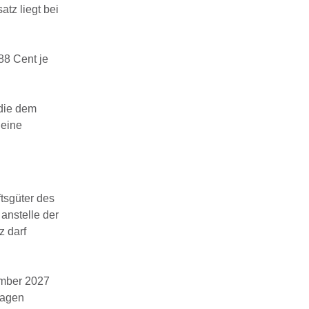
tz liegt bei
88 Cent je
 die dem
 eine
tsgüter des
anstelle der
 darf
ember 2027
wagen