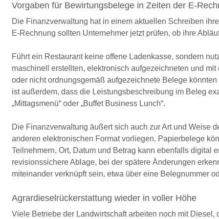
Vorgaben für Bewirtungsbelege in Zeiten der E-Rec
Die Finanzverwaltung hat in einem aktuellen Schreiben ihr
E-Rechnung sollten Unternehmer jetzt prüfen, ob ihre Abl
Führt ein Restaurant keine offene Ladenkasse, sondern nut
maschinell erstellten, elektronisch aufgezeichneten und mit
oder nicht ordnungsgemäß aufgezeichnete Belege könnten 
ist außerdem, dass die Leistungsbeschreibung im Beleg exak
„Mittagsmenü“ oder „Buffet Business Lunch“.
Die Finanzverwaltung äußert sich auch zur Art und Weise 
anderen elektronischen Format vorliegen. Papierbelege kö
Teilnehmern, Ort, Datum und Betrag kann ebenfalls digital er
revisionssichere Ablage, bei der spätere Änderungen erke
miteinander verknüpft sein, etwa über eine Belegnummer
Agrardieselrückerstattung wieder in voller Höhe
Viele Betriebe der Landwirtschaft arbeiten noch mit Diesel, d