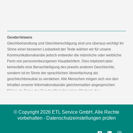
Genderhinweis
Gleichbehandlung und Gleichberechtigung sind uns überaus wichtig! Im
Sinne einer besseren Lesbarkeit der Texte wählen wir für unsere
Kommunikationskanäle jedoch entweder die männliche oder weibliche
Form von personenbezogenen Hauptwörtern. Dies impliziert aber
keinesfalls eine Benachteiligung des jeweils anderen Geschlechts,
sondern ist im Sinne der sprachlichen Vereinfachung als
geschlechtsneutral zu verstehen. Alle Menschen mögen sich von den
Inhalten unserer Informationskanäle gleichermaßen angesprochen
fühlen. Im Sinne der Gender Mainstreaming-Strategie der
Bundesregierung vertreten wir ausdrücklich eine Politik der
gleichstellungssensiblen Informationsvermittlung.
© Copyright 2026 ETL Service GmbH. Alle Rechte
vorbehalten -
Datenschutzeinstellungen prüfen