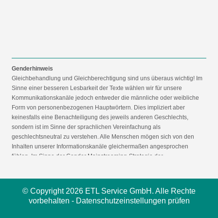
Genderhinweis
Gleichbehandlung und Gleichberechtigung sind uns überaus wichtig! Im
Sinne einer besseren Lesbarkeit der Texte wählen wir für unsere
Kommunikationskanäle jedoch entweder die männliche oder weibliche
Form von personenbezogenen Hauptwörtern. Dies impliziert aber
keinesfalls eine Benachteiligung des jeweils anderen Geschlechts,
sondern ist im Sinne der sprachlichen Vereinfachung als
geschlechtsneutral zu verstehen. Alle Menschen mögen sich von den
Inhalten unserer Informationskanäle gleichermaßen angesprochen
fühlen. Im Sinne der Gender Mainstreaming-Strategie der
Bundesregierung vertreten wir ausdrücklich eine Politik der
gleichstellungssensiblen Informationsvermittlung.
© Copyright 2026 ETL Service GmbH. Alle Rechte
vorbehalten -
Datenschutzeinstellungen prüfen