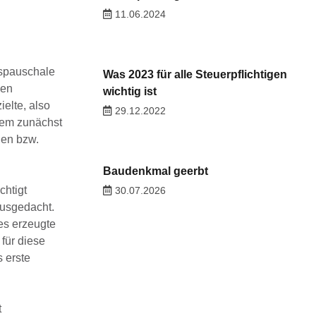
11.06.2024
ispauschale
Was 2023 für alle Steuerpflichtigen
nen
wichtig ist
elte, also
29.12.2022
hdem zunächst
gen bzw.
Baudenkmal geerbt
chtigt
30.07.2026
ausgedacht.
ies erzeugte
für diese
 erste
t