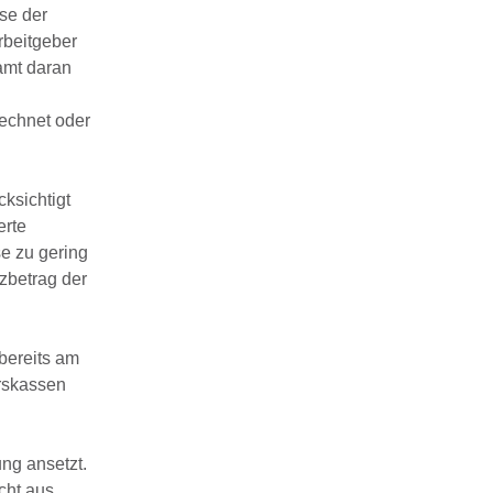
se der
rbeitgeber
amt daran
rechnet oder
cksichtigt
erte
e zu gering
zbetrag der
bereits am
erskassen
ng ansetzt.
cht aus.