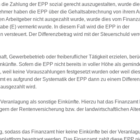
e Zahlung der EPP sozial gerecht auszugestalten, wurde die
itnehmer haben die EPP über die Gehaltsabrechnung von ihrem A
 den Arbeitgeber nicht ausgezahlt wurde, wurde dies vom Finanz
be (E) vermerkt wurde. In diesem Fall wird die EPP in der
 versteuert. Der Differenzbetrag wird mit der Steuerschuld ver
ft, Gewerbebetrieb oder freiberuflicher Tätigkeit erzielen, berü
künfte. Sofern die EPP nicht bereits in voller Höhe als gemind
weil keine Vorauszahlungen festgesetzt wurden oder weil dies
mmt es aufgrund der Systematik der EPP dann zu einem Differen
 ausgezahlt wird.
 Veranlagung als sonstige Einkünfte. Hierzu hat das Finanzamt 
ern der Rentenversicherung bzw. der landwirtschaftlichen Alt
g, sodass das Finanzamt hier keine Einkünfte bei der Veranlagu
plattform beantragt werden. Das Finanzamt zahlt diese EPP ni