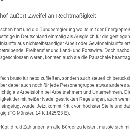
hof äußert Zweifel an Rechtmäßigkeit
schen hart und die Bundesregierung wollte mit der Energiepre
bstätige in Deutschland einmalig als Ausgleich für die gestiege
nkünfte aus nichtselbständiger Arbeit oder Gewinneinkünfte erzi
rbetreibende, Freiberufler und Land- und Forstwirte. Doch nac
sgeschlossen waren, konnten auch sie die Pauschale beantra
ch brutto für netto zufließen, sondern auch steuerlich berücksi
eber dabei auch noch für jede Personengruppe etwas anderes 
pflichtig als Arbeitslohn bei Arbeitnehmern und Unternehmern. D
ßigkeit der mit heißer Nadel gestrickten Regelungen, auch wenn 
ingefügt wurde. Jetzt kommt Kritik von höchster Stelle und das
gig (FG Münster, 14 K 1425/23 E).
ügt, direkt Zahlungen an alle Bürger zu leisten, musste sich mi