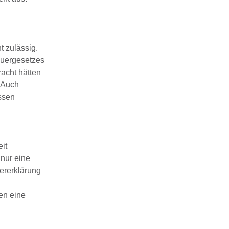
t zulässig.
euergesetzes
racht hätten
. Auch
ssen
it
 nur eine
uererklärung
en eine