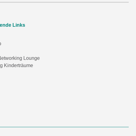
rende Links
p
etworking Lounge
ng Kinderträume