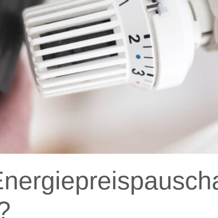
Energiepreispausch
?