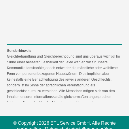
Genderhinweis
Gleichbehandlung und Gleichberechtigung sind uns überaus wichtig! Im
Sinne einer besseren Lesbarkeit der Texte wählen wir für unsere
Kommunikationskanäle jedoch entweder die männliche oder weibliche
Form von personenbezogenen Hauptwörtern. Dies impliziert aber
keinesfalls eine Benachteiligung des jeweils anderen Geschlechts,
sondern ist im Sinne der sprachlichen Vereinfachung als
geschlechtsneutral zu verstehen. Alle Menschen mögen sich von den
Inhalten unserer Informationskanäle gleichermaßen angesprochen
fühlen. Im Sinne der Gender Mainstreaming-Strategie der
Bundesregierung vertreten wir ausdrücklich eine Politik der
gleichstellungssensiblen Informationsvermittlung.
© Copyright 2026 ETL Service GmbH. Alle Rechte
vorbehalten -
Datenschutzeinstellungen prüfen