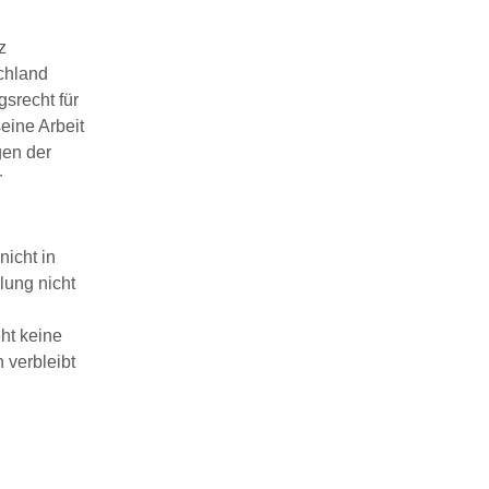
z
schland
srecht für
eine Arbeit
gen der
r
nicht in
lung nicht
ht keine
 verbleibt