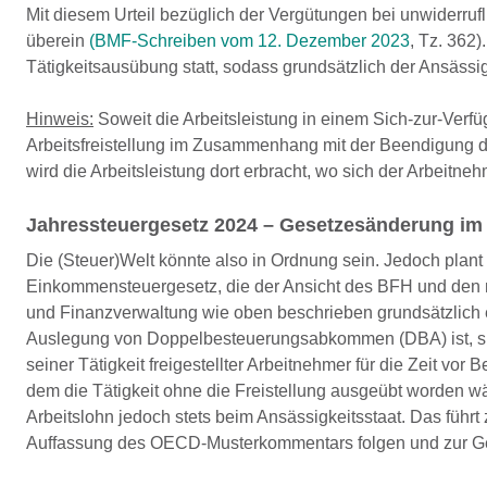
Mit diesem Urteil bezüglich der Vergütungen bei unwiderruf
überein
(BMF-Schreiben vom 12. Dezember 2023
, Tz. 362)
Tätigkeitsausübung statt, sodass grundsätzlich der Ansäss
Hinweis:
Soweit die Arbeitsleistung in einem Sich-zur-Verfü
Arbeitsfreistellung im Zusammenhang mit der Beendigung des
wird die Arbeitsleistung dort erbracht, wo sich der Arbeitn
Jahressteuergesetz 2024 – Gesetzesänderung i
Die (Steuer)Welt könnte also in Ordnung sein. Jedoch pla
Einkommensteuergesetz, die der Ansicht des BFH und de
und Finanzverwaltung wie oben beschrieben grundsätzlich 
Auslegung von Doppelbesteuerungsabkommen (DBA) ist, sieh
seiner Tätigkeit freigestellter Arbeitnehmer für die Zeit vor
dem die Tätigkeit ohne die Freistellung ausgeübt worden wä
Arbeitslohn jedoch stets beim Ansässigkeitsstaat. Das führt
Auffassung des OECD-Musterkommentars folgen und zur Ge