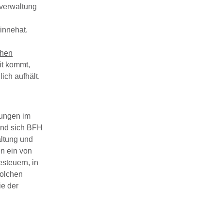
zverwaltung
innehat.
chen
it kommt,
ich aufhält.
rungen im
ind sich BFH
altung und
n ein von
esteuern, in
solchen
ie der