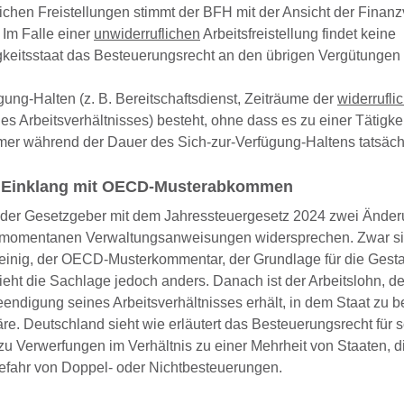
lichen Freistellungen stimmt der BFH mit der Ansicht der Finan
. Im Falle einer
unwiderruflichen
Arbeitsfreistellung findet keine
igkeitsstaat das Besteuerungsrecht an den übrigen Vergütungen 
gung-Halten (z. B. Bereitschaftsdienst, Zeiträume der
widerrufli
 Arbeitsverhältnisses) besteht, ohne dass es zu einer Tätigke
ehmer während der Dauer des Sich-zur-Verfügung-Haltens tatsächl
m Einklang mit OECD-Musterabkommen
nt der Gesetzgeber mit dem Jahressteuergesetz 2024 zwei Ände
n momentanen Verwaltungsanweisungen widersprechen. Zwar s
einig, der OECD-Musterkommentar, der Grundlage für die Gest
t die Sachlage jedoch anders. Danach ist der Arbeitslohn, de
 Beendigung seines Arbeitsverhältnisses erhält, in dem Staat zu b
re. Deutschland sieht wie erläutert das Besteuerungsrecht für 
 zu Verwerfungen im Verhältnis zu einer Mehrheit von Staaten, d
fahr von Doppel- oder Nichtbesteuerungen.