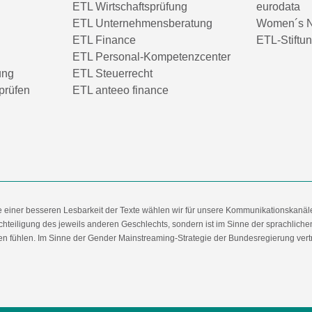
ETL Wirtschaftsprüfung
eurodata
ETL Unternehmensberatung
Women´s N
ETL Finance
ETL-Stiftu
ETL Personal-Kompetenzcenter
ung
ETL Steuerrecht
prüfen
ETL anteeo finance
e einer besseren Lesbarkeit der Texte wählen wir für unsere Kommunikationskanäl
hteiligung des jeweils anderen Geschlechts, sondern ist im Sinne der sprachlich
 fühlen. Im Sinne der Gender Mainstreaming-Strategie der Bundesregierung vertret