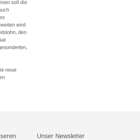
nen soll die
 auch
des
zweiten wird
tslohn, den
aat
 gesonderten,
die neue
den
nseren
Unser Newsletter