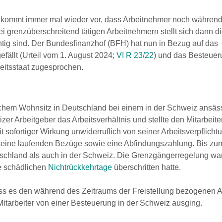
 kommt immer mal wieder vor, dass Arbeitnehmer noch während 
ei grenzüberschreitend tätigen Arbeitnehmern stellt sich dann di
tig sind. Der Bundesfinanzhof (BFH) hat nun in Bezug auf das
ällt (Urteil vom 1. August 2024;
VI R 23/22
) und das Besteuer
eitsstaat zugesprochen.
ßlichem Wohnsitz in Deutschland bei einem in der Schweiz ansäs
er Arbeitgeber das Arbeitsverhältnis und stellte den Mitarbeite
 sofortiger Wirkung unwiderruflich von seiner Arbeitsverpflichtu
er seine laufenden Bezüge sowie eine Abfindungszahlung. Bis zu
utschland als auch in der Schweiz. Die Grenzgängerregelung war 
ie schädlichen
Nichtrückkehrtage
überschritten hatte.
ss es den während des Zeitraums der Freistellung bezogenen A
tarbeiter von einer Besteuerung in der Schweiz ausging.