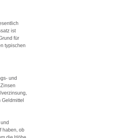
esentlich
satz ist
Grund für
en typischen
ngs- und
 Zinsen
llverzinsung,
n Geldmittel
 und
uf haben, ob
em die Höhe