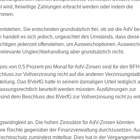
wird, freiwillige Zahlungen erbracht werden oder indem die
kommen.
ntstehen. Sie entscheiden grundsätzlich frei, ob sie die AdV b
ei handelt es sich jedoch, ungeachtet des Umstands, dass dies
flichtigen jederzeit offenstehen, um Ausweichoptionen. Ausweic
 relevante Ungleichbehandlung aber grundsätzlich nicht.
zes von 0,5 Prozent pro Monat für AdV-Zinsen sind für den BFH
chluss zur Vollverzinsung nicht auf die anderen Verzinsungstat
teilung. Das BVerfG hatte in seinem damaligen Urteil lediglich 
assungsrechtlich beurteilt werden müssten. Ausführungen zur
 sind dem Beschluss des BVerfG zur Vollverzinsung nicht zu e
gswidrigkeit an. Die hohen Zinssätze für AdV-Zinsen könnten
 ihre Rechte gegenüber der Finanzverwaltung durchzusetzen. Au
chtsschutz zumindest mittelbar. Dies hat in der Vergangenheit