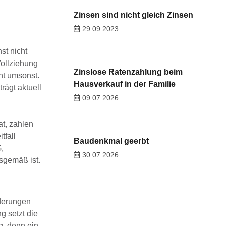
Zinsen sind nicht gleich Zinsen
29.09.2023
st nicht
Vollziehung
Zinslose Ratenzahlung beim
ht umsonst.
Hausverkauf in der Familie
rägt aktuell
09.07.2026
at, zahlen
tfall
Baudenkmal geerbt
,
30.07.2026
sgemäß ist.
rderungen
g setzt die
g, denn ein