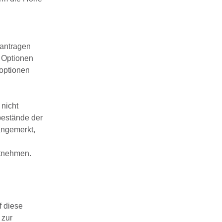
eantragen
e Optionen
hoptionen
 nicht
bestände der
angemerkt,
ntnehmen.
f diese
 zur