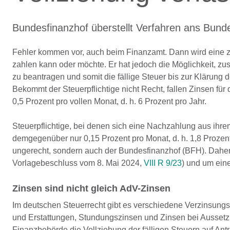
Bundesfinanzhof überstellt Verfahren ans Bund
Fehler kommen vor, auch beim Finanzamt. Dann wird eine zu
zahlen kann oder möchte. Er hat jedoch die Möglichkeit, 
zu beantragen und somit die fällige Steuer bis zur Klärung
Bekommt der Steuerpflichtige nicht Recht, fallen Zinsen für 
0,5 Prozent pro vollen Monat, d. h. 6 Prozent pro Jahr.
Steuerpflichtige, bei denen sich eine Nachzahlung aus ihre
demgegenüber nur 0,15 Prozent pro Monat, d. h. 1,8 Prozent Z
ungerecht, sondern auch der Bundesfinanzhof (BFH). Dahe
Vorlagebeschluss vom 8. Mai 2024,
VIII R 9/23
) und um ein
Zinsen sind nicht gleich AdV-Zinsen
Im deutschen Steuerrecht gibt es verschiedene Verzinsung
und Erstattungen, Stundungszinsen und Zinsen bei Aussetzu
Finanzbehörde die Vollziehung der fälligen Steuern auf Antr