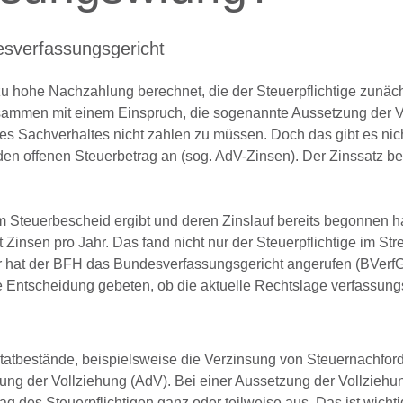
esverfassungsgericht
 hohe Nachzahlung berechnet, die der Steuerpflichtige zunäch
zusammen mit einem Einspruch, die sogenannte Aussetzung der 
 des Sachverhaltes nicht zahlen zu müssen. Doch das gibt es nic
den offenen Steuerbetrag an (sog. AdV-Zinsen). Der Zinssatz bet
m Steuerbescheid ergibt und deren Zinslauf bereits begonnen h
insen pro Jahr. Das fand nicht nur der Steuerpflichtige im Strei
r hat der BFH das Bundesverfassungsgericht angerufen (BVerfG
e Entscheidung gebeten, ob die aktuelle Rechtslage verfassung
statbestände, beispielsweise die Verzinsung von Steuernachfo
ng der Vollziehung (AdV). Bei einer Aussetzung der Vollziehun
ag des Steuerpflichtigen ganz oder teilweise aus. Das ist wichti