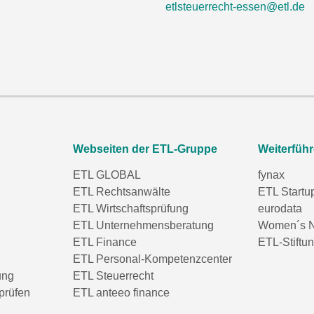
etlsteuerrecht-essen@etl.de
Webseiten der ETL-Gruppe
Weiterfüh
ETL GLOBAL
fynax
ETL Rechtsanwälte
ETL Startu
ETL Wirtschaftsprüfung
eurodata
ETL Unternehmensberatung
Women´s N
ETL Finance
ETL-Stiftu
ETL Personal-Kompetenzcenter
ung
ETL Steuerrecht
prüfen
ETL anteeo finance