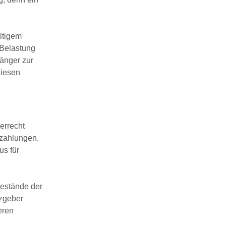
ültigem
 Belastung
länger zur
diesen
errecht
hzahlungen.
us für
bestände der
tzgeber
eren