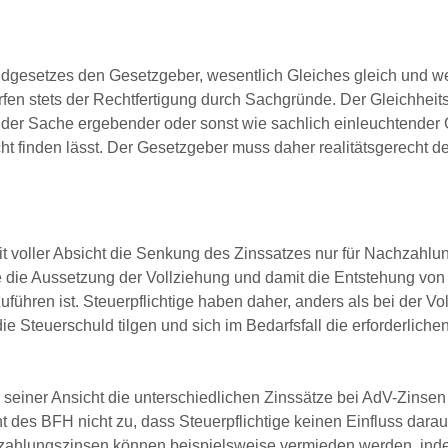
undgesetzes den Gesetzgeber, wesentlich Gleiches gleich und w
en stets der Rechtfertigung durch Sachgründe. Der Gleichheits
ur der Sache ergebender oder sonst wie sachlich einleuchtender 
ht finden lässt. Der Gesetzgeber muss daher realitätsgerecht d
 voller Absicht die Senkung des Zinssatzes nur für Nachzahlu
die Aussetzung der Vollziehung und damit die Entstehung von
uführen ist. Steuerpflichtige haben daher, anders als bei der Vo
e Steuerschuld tilgen und sich im Bedarfsfall die erforderliche
einer Ansicht die unterschiedlichen Zinssätze bei AdV-Zinsen
ht des BFH nicht zu, dass Steuerpflichtige keinen Einfluss dara
zahlungszinsen können beispielsweise vermieden werden, ind