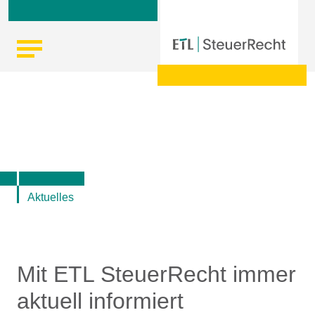
Skip
Startseite
|
Aktuelle Infos zu Steuern, Recht, Wirtschaft und
to
Finanzen
content
Aktuelles
Mit ETL SteuerRecht immer
aktuell informiert