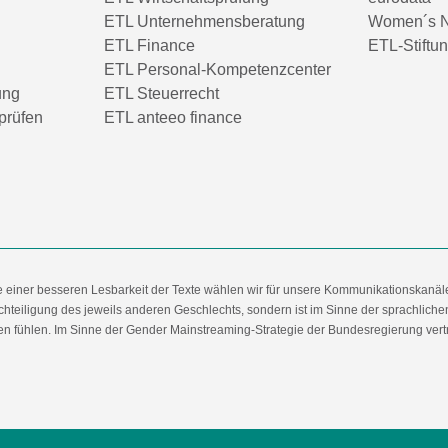
ETL Unternehmensberatung
Women´s N
ETL Finance
ETL-Stiftu
ETL Personal-Kompetenzcenter
ung
ETL Steuerrecht
prüfen
ETL anteeo finance
e einer besseren Lesbarkeit der Texte wählen wir für unsere Kommunikationskanäl
hteiligung des jeweils anderen Geschlechts, sondern ist im Sinne der sprachlich
 fühlen. Im Sinne der Gender Mainstreaming-Strategie der Bundesregierung vertret