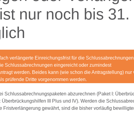
ist nur noch bis 31.
lich
rfach verlängerte Einreichungsfrist für die Schlussabrechnunge
die Schlussabrechnungen eingereicht oder zumindest
ntragt werden. Beides kann (wie schon die Antragstellung) nur
 als prüfende Dritte vorgenommen werden.
zwei Schlussabrechnungspaketen abzurechnen (Paket I: Überbrü
II: Überbrückungshilfen III Plus und IV). Werden die Schlussab
 Fristverlängerung gewährt, sind die bisher vorläufig bewilligte