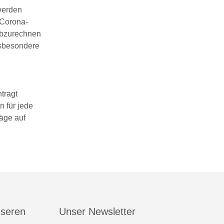
 werden
 Corona-
 abzurechnen
nsbesondere
tragt
n für jede
räge auf
nseren
Unser Newsletter