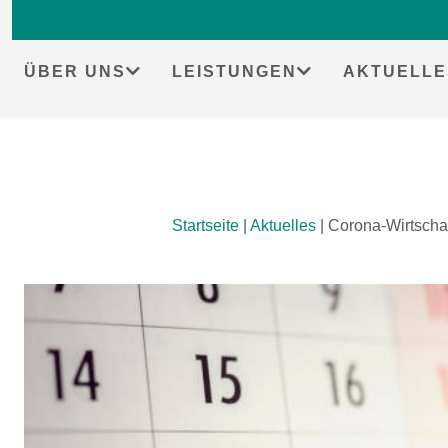
ÜBER UNS
LEISTUNGEN
AKTUELLE
Skip
Startseite
|
Aktuelles
|
Corona-Wirtschaf
to
content